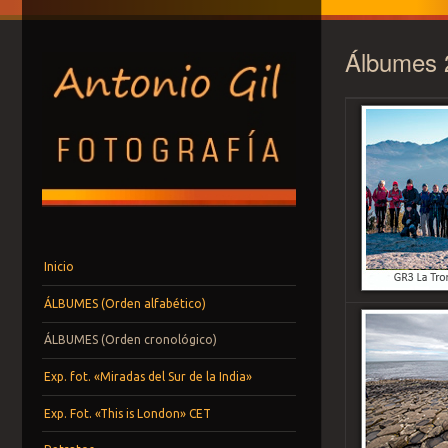
Álbumes 
ANTONIO GIL -F
Menú
Saltar al contenido.
Inicio
ÁLBUMES (Orden alfabético)
ÁLBUMES (Orden cronológico)
Exp. fot. «Miradas del Sur de la India»
Exp. Fot. «This is London» CET