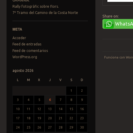
GRMANÍA.
Rally fotogràfic sobre flors.
7º Tramo del Camino de la Costa Norte
Share on:
Whats
META
Acceder
Feed de entradas
Feed de comentarios
WordPress.org
Funciona con Wor
agosto 2026
L
M
X
J
V
S
D
1
2
3
4
5
6
7
8
9
10
11
12
13
14
15
16
17
18
19
20
21
22
23
24
25
26
27
28
29
30