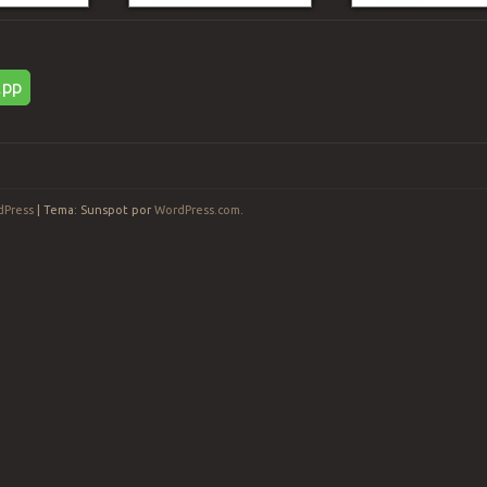
App
dPress
|
Tema: Sunspot por
WordPress.com
.