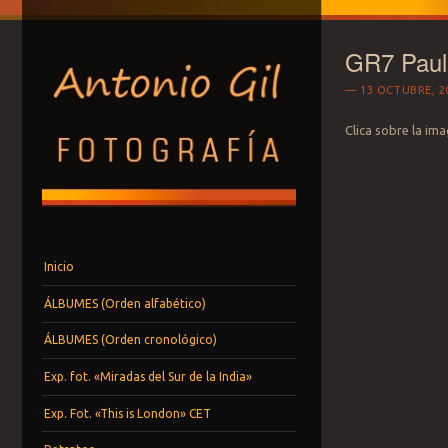
GR7 Paul
13 OCTUBRE, 2
Clica sobre la im
ANTONIO GIL -F
Menú
Saltar al contenido.
Inicio
ÁLBUMES (Orden alfabético)
ÁLBUMES (Orden cronológico)
Exp. fot. «Miradas del Sur de la India»
Exp. Fot. «This is London» CET