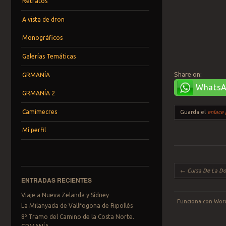
Retratos
A vista de dron
Monográficos
Galerías Temáticas
Share on:
GRMANÍA
Whats
GRMANÍA 2
Camimecres
Guarda el
enlace
Mi perfil
Navegador de art
←
Cursa De La Do
ENTRADAS RECIENTES
Viaje a Nueva Zelanda y Sídney
Funciona con Wor
La Milanyada de Vallfogona de Ripollès
8º Tramo del Camino de la Costa Norte.