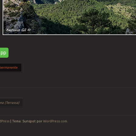
App
 permanente
.
ículos
na (Terrassa)
dPress
|
Tema: Sunspot por
WordPress.com
.