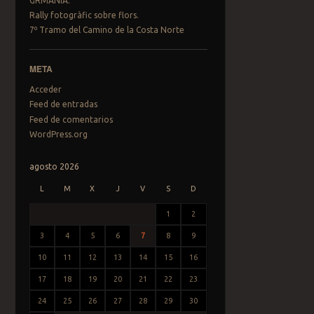
GRMANÍA.
Rally fotogràfic sobre flors.
7º Tramo del Camino de la Costa Norte
META
Acceder
Feed de entradas
Feed de comentarios
WordPress.org
agosto 2026
L
M
X
J
V
S
D
1
2
3
4
5
6
7
8
9
10
11
12
13
14
15
16
17
18
19
20
21
22
23
24
25
26
27
28
29
30